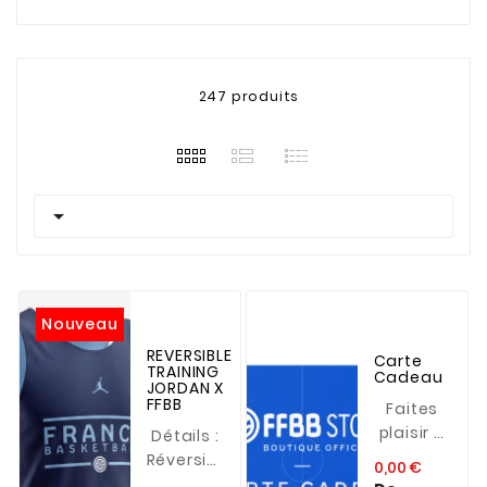
247 produits

Nouveau
REVERSIBLE
Carte
TRAINING
Cadeau
JORDAN X
FFBB
Faites
plaisir à
Détails :
vos
Réversible
0,00 €
proches
Jordan