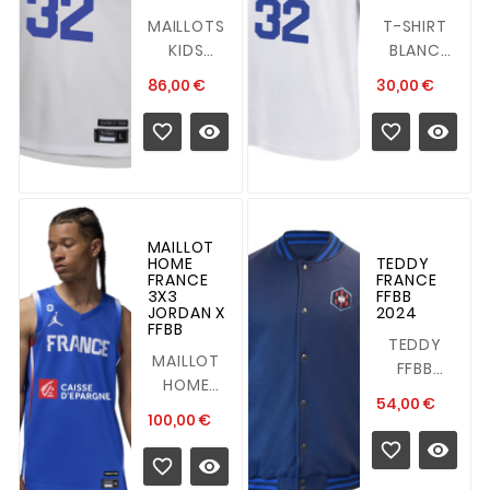
MAILLOTS
T-SHIRT
KIDS
BLANC
AWAY
FRANCE
Prix
Prix
86,00 €
30,00 €
WEMBANYAMA
32 KIDS
JORDAN X
JORDAN X




FFBB
FFBB
<span...
Guide
des
tailles :
S...
MAILLOT
HOME
TEDDY
FRANCE
FRANCE
3X3
FFBB
JORDAN X
2024
FFBB
TEDDY
MAILLOT
FFBB
HOME
2024
Prix
54,00 €
FRANCE
Détails :
Prix
100,00 €
3X3
Poches


JORDAN X
avant


FFBB
avec