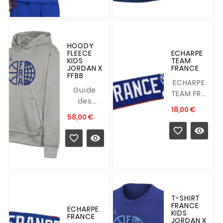
Détails :
fermeture
<p
éclair.
class="MsoNormal"...
<span...
HOODY
FLEECE
ECHARPE
KIDS
TEAM
JORDAN X
FRANCE
FFBB
ECHARPE
Guide
TEAM FRANCE
des
Détails :
Prix
18,00 €
tailles : S
Visuel
Prix
58,00 €
: 8-9 ans
WEMBANYAMA


M : 10-12
FOURNIER,


ans <p
GOBERT,
class="MsoNormal"...
BATUM
<p...
T-SHIRT
FRANCE
ECHARPE
KIDS
FRANCE
JORDAN X