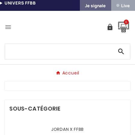
UNIVERS FFBB
Je signale
Live
0



Accueil
SOUS-CATÉGORIE
JORDAN X FFBB