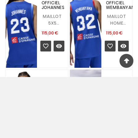
OFFICIEL
OFFICIEL
JOHANNES
WEMBANYAM
MAILLOT
MAILLOT
5X5
HOME
OFFICIEL
OFFICIEL
Prix
Prix
115,00 €
115,00 €
2024 JOHANNES
2024
BLEU
WEMBANYAM




Détails :
Détails :
<p...
<p...
SHORT
MAILLOT
EQUIPE
OFFICIEL
DE
FRANCE
FRANCE
AWAY
AWAY
JORDAN X
JORDAN X
FFBB
FFBB
MAILLOT
SHORT
OFFICIEL
EQUIPE
BLANC
DE
Prix
100,00 €
Prix
70,00 €
FRANCE
FRANCE