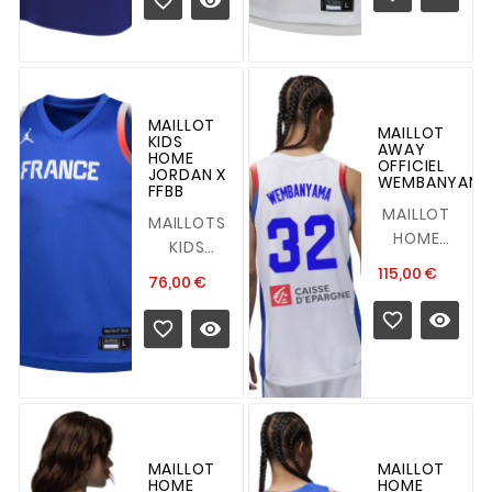


Guide
FFBB
des
Guide
tailles :
des
<span
tailles :
style="font-
S...
MAILLOT
family:'Time
MAILLOT
KIDS
AWAY
New...
HOME
OFFICIEL
JORDAN X
WEMBANYAM
FFBB
MAILLOT
MAILLOTS
HOME
KIDS
OFFICIEL
HOME
Prix
115,00 €
Prix
76,00 €
2024
JORDAN X
WEMBANYAM
FFBB




Détails :
Guide
<p...
des
tailles : S
: 8-9...
MAILLOT
MAILLOT
HOME
HOME