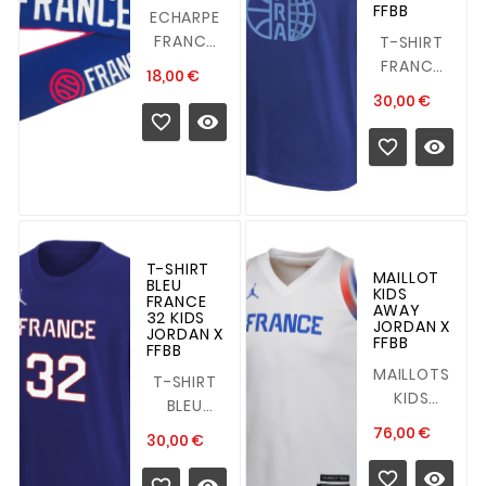
FFBB
ECHARPE
FRANCE
T-SHIRT
Détails :
FRANCE
Prix
18,00 €
<span...
KIDS
Prix
30,00 €
JORDAN X


FFBB


Guide
des
tailles : S
: 8-9...
T-SHIRT
MAILLOT
BLEU
KIDS
FRANCE
AWAY
32 KIDS
JORDAN X
JORDAN X
FFBB
FFBB
MAILLOTS
T-SHIRT
KIDS
BLEU
AWAY
FRANCE
Prix
76,00 €
Prix
30,00 €
JORDAN X
32 KIDS
FFBB
JORDAN X

