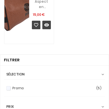
Dimensions
Aspect
: 40 x 9 x
en
31 cm
véritable
Prix
15,00 €
Adapté
texture
pour un
peau de


PC
ballon.
Portable
Se ferme
17
à l'aide
pouces.
d'un zip
et
possède
FILTRER
une
poignée
sur le
SÉLECTION

côté
Idéale
pour vos
Promo
(5)
déplacements.
PRIX
