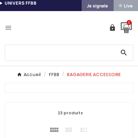
UNIVERS FFBB
Je signale
Live
0



Accueil
FFBB
BAGAGERIE ACCESSOIRE
23 produits