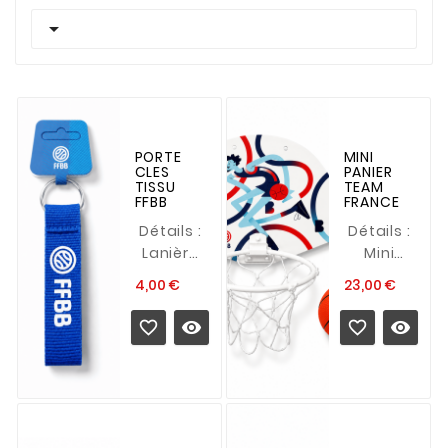

PORTE
MINI
CLES
PANIER
TISSU
TEAM
FFBB
FRANCE
Détails :
Détails :
Lanière
Mini
textile
panier
Prix
Prix
4,00 €
23,00 €
avec
de
logo FFBB
basket




Anneau
pliable
métallique
Arceau
Coloris :
avec
Bleu,
filet Mini
Blanc
ballon