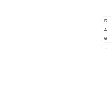



