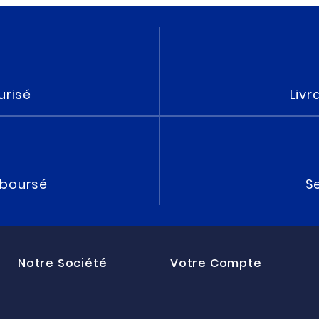
urisé
Livr
mboursé
Se
Notre Société
Votre Compte