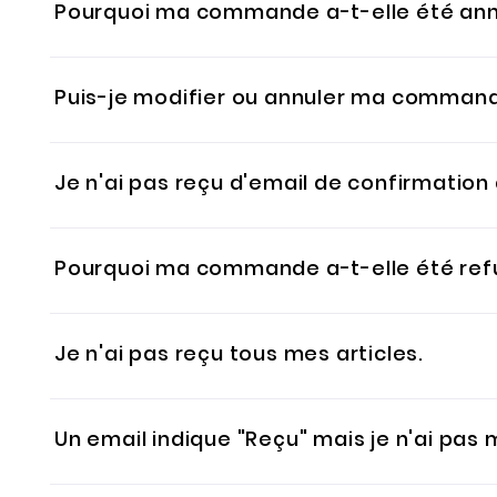
Pourquoi ma commande a-t-elle été ann
Il arrive que des articles soient épuisés au moment
Puis-je modifier ou annuler ma comman
commande. Si vous avez payé par carte, le paiemen
Une fois que le paiement est effectué, la comman
de valider l’achat. Si vous devez retourner un artic
Je n'ai pas reçu d'email de confirmati
Veuillez vérifier dans vos courriers indésirables. Il
Pourquoi ma commande a-t-elle été ref
d'informations.
Vérifiez d'avoir correctement saisi toutes les do
Je n'ai pas reçu tous mes articles.
d'effectuer le paiement. Veuillez contacter celui-ci
Votre commande a peut-être été envoyée en plusieurs c
Un email indique "Reçu" mais je n'ai pas 
d'expédition de votre commande ou dans votre espace 
Si vous avez reçu un email de notre part s'intitulant "R