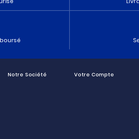
urisé
Livr
mboursé
Se
Notre Société
Votre Compte