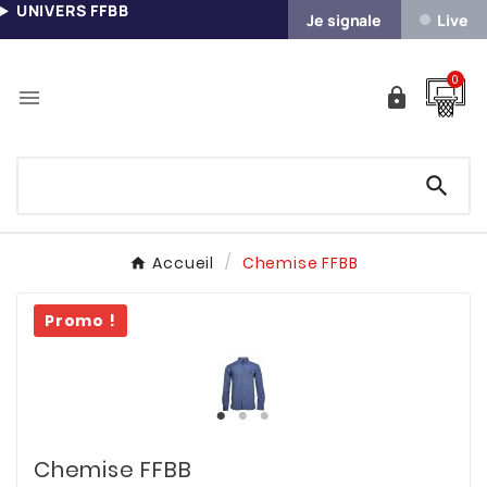
UNIVERS FFBB
Je signale
Live
0



Accueil
Chemise FFBB
Promo !
Chemise FFBB