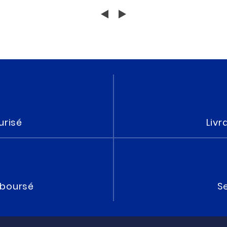
urisé
Livr
mboursé
Se