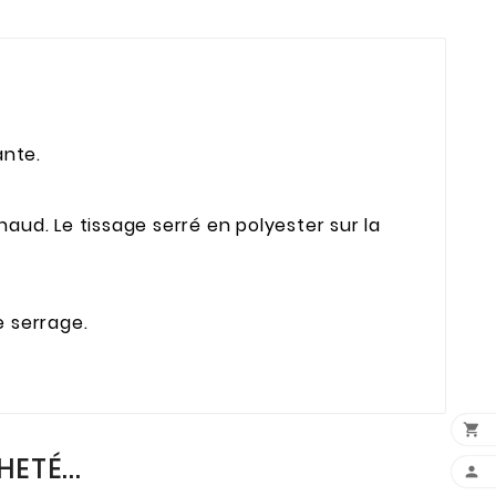
lante.
haud. Le tissage serré en polyester sur la
 de serrage.

ETÉ...
