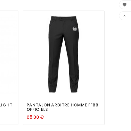




LIGHT
PANTALON ARBITRE HOMME FFBB
MONEYT
OFFICIELS
26,00 €
68,00 €