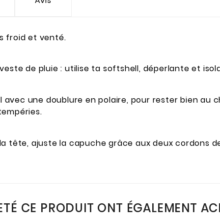
Avis
ps froid et venté.
ste de pluie : utilise ta softshell, déperlante et iso
ll avec une doublure en polaire, pour rester bien au c
intempéries.
n à la tête, ajuste la capuche grâce aux deux cordons
ETÉ CE PRODUIT ONT ÉGALEMENT ACH