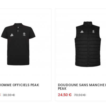




HOMME OFFICIELS PEAK
DOUDOUNE SANS MANCHE 
PEAK
€
24,50 €
30,00 €
70,00 €