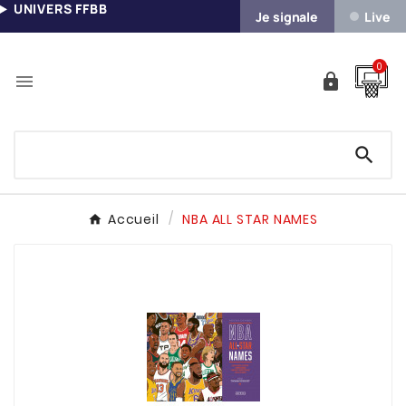
UNIVERS FFBB
Je signale
Live
0



Accueil
NBA ALL STAR NAMES