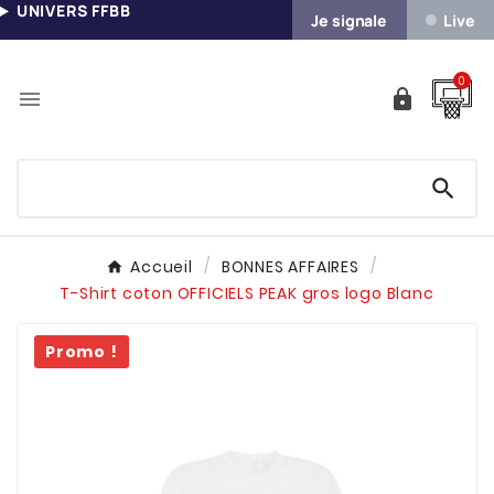
UNIVERS FFBB
Je signale
Live
0



Accueil
BONNES AFFAIRES
T-Shirt coton OFFICIELS PEAK gros logo Blanc
Promo !