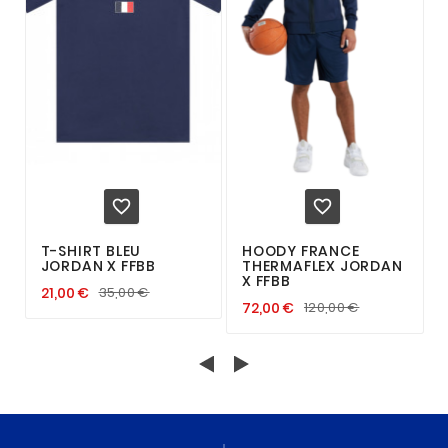


T-SHIRT BLEU
HOODY FRANCE
JORDAN X FFBB
THERMAFLEX JORDAN
X FFBB
21,00 €
35,00 €
72,00 €
120,00 €