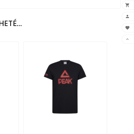


ETÉ...



