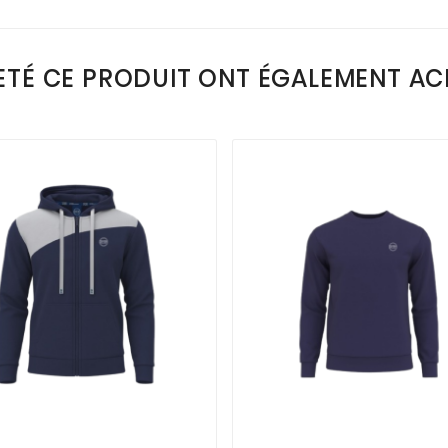
ETÉ CE PRODUIT ONT ÉGALEMENT ACH



