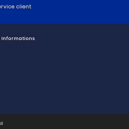
rvice client
Informations
ll