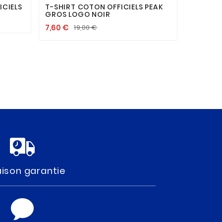
ICIELS
T-SHIRT COTON OFFICIELS PEAK
KEVIN D
GROS LOGO NOIR
PERFEC
7,60 €
21,90 €
19,00 €
aison garantie