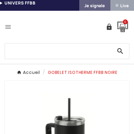
UNIVERS FFBB
Je signale
Live
0



Accueil
GOBELET ISOTHERME FFBB NOIRE